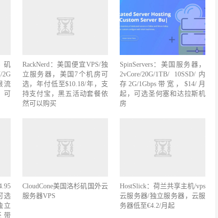
杉矶
RackNerd：美国便宜VPS/独
SpinServers：美国服务器，
/2G
立服务器，美国7个机房可
2vCore/20G/1TB/ 10SSD/内
不限流
选，年付低至$10.18/年，支
存2G/1Gbps带宽，$14/月
年，可
持支付宝，黑五活动套餐依
起，可选圣何塞和达拉斯机
然可以购买
房
.95
CloudCone美国洛杉矶国外云
HostSlick：荷兰共享主机/vps
可选
服务器VPS
云服务器/独立服务器，云服
独立
务器低至€4.2/月起
还带